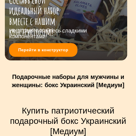
идеальный набор
вместе с нашим
конструктором!
Не ограничивайтесь сладкими
компонентами!
Перейти в конструктор
Подарочные наборы для мужчины и
женщины: бокс Украинский [Медиум]
Купить патриотический
подарочный бокс Украинский
[Медиум]