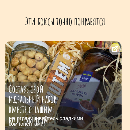
Эти боксы точно понравятся
Составь свой
идеальный набор
вместе с нашим
конструктором!
Не ограничивайтесь сладкими
компонентами!