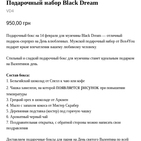
Подарочный набор Black Dream
VD4
950,00
грн
Подарочный бокс на 14 февраля для мужчины Black Dream — отличный
подарок-сюрприз на День влюбленных. Мужской подарочный набор от Box4You
подарит яркие впечатления вашему любимому человеку.
Стильный и сладкий подарочный бокс для мужчины станет идеальным подарком
на Валентинов день.
Состав бокса:
1. Бельгийский шоколад от Спелл к чаю или кофе
появляется рисунок
2. Чашка хамелеон, на которой
при повышении
температуры
3. Грецкий орех в шоколаде от Аркмен
4. Мыло с запахом кокоса от Мистер Скрабер
5. Деревянная подставка (костер) под горячую чашку
6. Ароматный черный чай
7. Поздравительная открытка, с обратной стороны можно написать свои
поздравления
Доставляем подарочные боксы для парня на День святого Валентина по всей